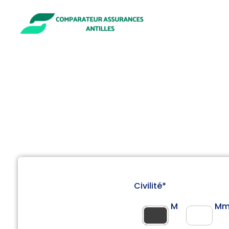
Comparateur assurances antilles
Économiser sur vos contrats d'assurance
Civilité*
M
Mm