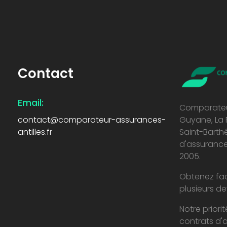
Contact
Comparateur assurances antilles
Économiser sur vos contrats d'assurance
Email:
Comparateur
contact@comparateur-assurances-
Guyane, La 
antilles.fr
Saint-Barth
d'assurance
2005.
Obtenez fac
plusieurs de
Notre priori
contrats d'