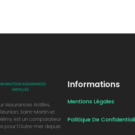
Informations
Mentions Légales
 Assurances Antilles,
Réunion, Saint-Martin et
élémy est un comparateur
Politique De Confidential
s pour l'Outre-mer depuis