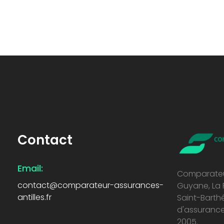
Contact
Comparateur assurances antilles
Économiser sur vos contrats d'assurance
Email:
Comparateur
contact@comparateur-assurances-
Guyane, La 
antilles.fr
Saint-Barth
d'assurance
2005.